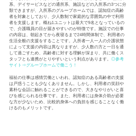
系、デイサービスなどの通所系、施設などの入所系の3つに分
類できますが、入所系のグループホームでは、認知症の高齢
者を対象としており、少人数制で家庭的な雰囲気の中で利用
者を支援します。概ね1ユニットは最大で9名となっているの
で、介護職員の目が届きやすいのが特徴です。施設での仕事
の内容は、朝起きてから夜寝るまで24時間体制で、利用者の
生活全般の支援をすることです。入所者一人一人の介護状態
によって支援の内容は異なりますが、少人数の方と一日を通
して過ごすため、高齢者に対する理解が深まり、共に働くス
タッフとも連携がとりやすいという利点があります。
◎参考
サイト⇒
グループホームで働こう！
福祉の仕事は感情労働といわれ、認知症のある高齢者の支援
は戸惑うことも少なくありません。しかし、利用者の笑顔や
素朴な会話に触れることができるので、大きなやりがいと喜
びを感じられる仕事です。また、利用者には身体介助が必要
な方が少ないため、比較的身体への負担を感じることなく働
けるのもメリットです。